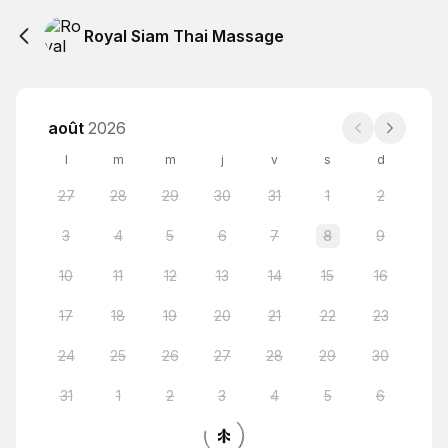
Royal Siam Thai Massage
août
2026
l
m
m
j
v
s
d
27
28
29
30
31
1
2
3
4
5
6
7
8
9
10
11
12
13
14
15
16
17
18
19
20
21
22
23
24
25
26
27
28
29
30
31
1
2
3
4
5
6