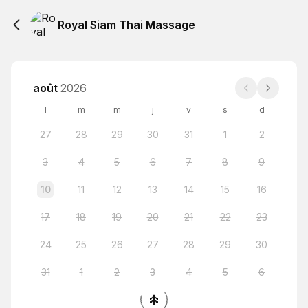
Royal Siam Thai Massage
août
2026
l
m
m
j
v
s
d
27
28
29
30
31
1
2
3
4
5
6
7
8
9
10
11
12
13
14
15
16
17
18
19
20
21
22
23
24
25
26
27
28
29
30
31
1
2
3
4
5
6